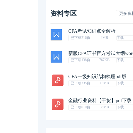
资料专区
更多资
CFA考试知识点全解析
已下载216份
4MB
下载
新版CFA证书官方考试大纲wor
已下载138份
767KB
下载
CFA一级知识结构梳理pdf版
已下载335份
13MB
下载
金融行业资料【干货】pdf下载
已下载619份
36MB
下载