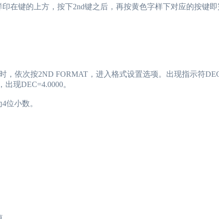
在键的上方，按下2nd键之后，再按黄色字样下对应的按键即
2024年CFA报名时
2024年CFA考试报
按2ND FORMAT，进入格式设置选项。出现指示符DEC=
2024年CFA机考考
DEC=4.0000。
（CFA）认证考试介
4位小数。
2024年CFA考试科
值。