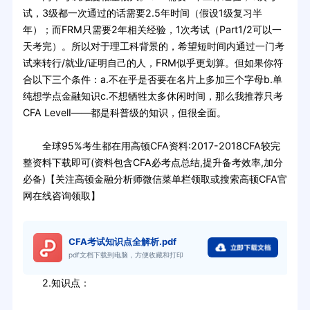
试，3级都一次通过的话需要2.5年时间（假设1级复习半
年）；而FRM只需要2年相关经验，1次考试（Part1/2可以一
天考完）。所以对于理工科背景的，希望短时间内通过一门考
试来转行/就业/证明自己的人，FRM似乎更划算。但如果你符
合以下三个条件：a.不在乎是否要在名片上多加三个字母b.单
纯想学点金融知识c.不想牺牲太多休闲时间，那么我推荐只考
CFA LevelⅠ——都是科普级的知识，但很全面。
全球95%考生都在用高顿CFA资料:2017-2018CFA较完
整资料下载即可(资料包含CFA必考点总结,提升备考效率,加分
必备)【关注高顿金融分析师微信菜单栏领取或搜索高顿CFA官
网在线咨询领取】
CFA考试知识点全解析.pdf
pdf文档下载到电脑，方便收藏和打印
2.知识点：