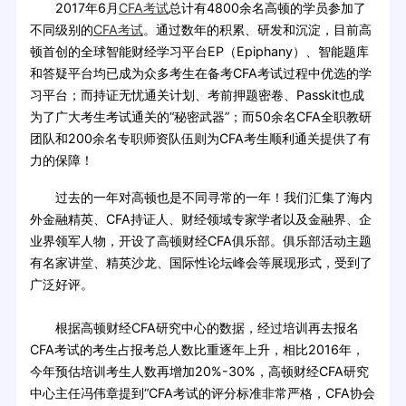
2017年6月
CFA考试
总计有4800余名高顿的学员参加了
不同级别的
CFA考试
。通过数年的积累、研发和沉淀，目前高
顿首创的全球智能财经学习平台EP（Epiphany）、智能题库
和答疑平台均已成为众多考生在备考CFA考试过程中优选的学
习平台；而持证无忧通关计划、考前押题密卷、Passkit也成
为了广大考生考试通关的“秘密武器”；而50余名CFA全职教研
团队和200余名专职师资队伍则为CFA考生顺利通关提供了有
力的保障！
过去的一年对高顿也是不同寻常的一年！我们汇集了海内
外金融精英、CFA持证人、财经领域专家学者以及金融界、企
业界领军人物，开设了高顿财经CFA俱乐部。俱乐部活动主题
有名家讲堂、精英沙龙、国际性论坛峰会等展现形式，受到了
广泛好评。
根据高顿财经CFA研究中心的数据，经过培训再去报名
CFA考试的考生占报考总人数比重逐年上升，相比2016年，
今年预估培训考生人数再增加20%-30%，高顿财经CFA研究
中心主任冯伟章提到“CFA考试的评分标准非常严格，CFA协会