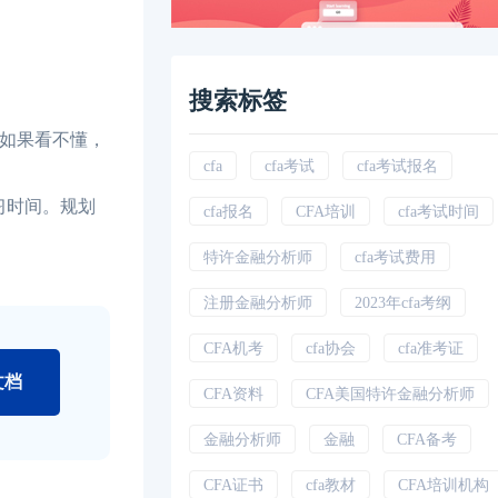
搜索标签
。如果看不懂，
cfa
cfa考试
cfa考试报名
复习时间。规划
cfa报名
CFA培训
cfa考试时间
特许金融分析师
cfa考试费用
注册金融分析师
2023年cfa考纲
CFA机考
cfa协会
cfa准考证
文档
CFA资料
CFA美国特许金融分析师
金融分析师
金融
CFA备考
CFA证书
cfa教材
CFA培训机构