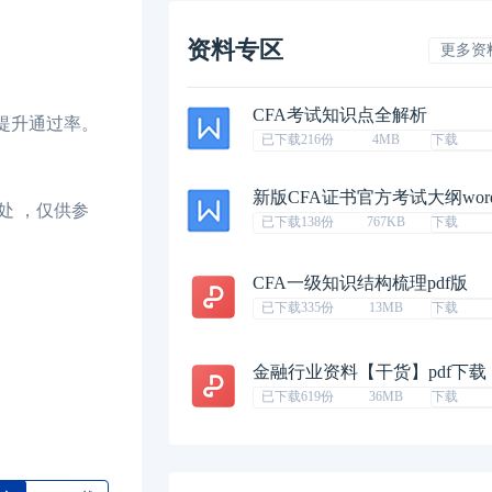
资料专区
更多资
CFA考试知识点全解析
大提升通过率。
已下载216份
4MB
下载
新版CFA证书官方考试大纲wor
处 ，仅供参
已下载138份
767KB
下载
CFA一级知识结构梳理pdf版
已下载335份
13MB
下载
金融行业资料【干货】pdf下载
已下载619份
36MB
下载