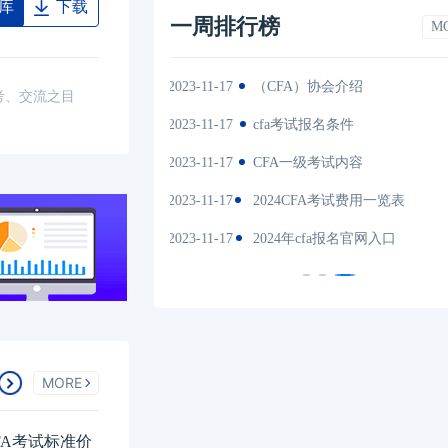
库
下载
一周排行榜
M
2023-11-17
（CFA）协会介绍
202
考、交流之目
es中文版
2023-11-17
cfa考试报名条件
202
间汇总
2023-11-17
CFA一级考试内容
202
说明
2023-11-17
2024CFA考试费用一览表
202
试时间汇总
2023-11-17
2024年cfa报名官网入口
202
MORE
FA考试标准价