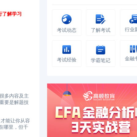
进行了解学习
行业
考试动态
了解考试
金融
考试经验
学霸笔记
很多内容及主
重要是解题技
习才能让你从容
方在哪里，但千