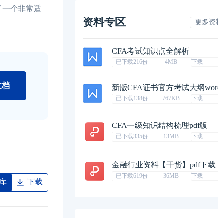
了一个非常适
资料专区
更多资
CFA考试知识点全解析
已下载216份
4MB
下载
文档
新版CFA证书官方考试大纲wor
已下载138份
767KB
下载
CFA一级知识结构梳理pdf版
已下载335份
13MB
下载
金融行业资料【干货】pdf下载
已下载619份
36MB
下载
库
下载