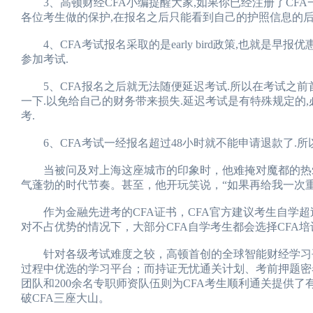
3、高顿财经CFA小编提醒大家,如果你已经注册了CFA
各位考生做的保护,在报名之后只能看到自己的护照信息的后
4、CFA考试报名采取的是early bird政策,也就是早
参加考试.
5、CFA报名之后就无法随便延迟考试.所以在考试之前
一下.以免给自己的财务带来损失.延迟考试是有特殊规定的,
考.
6、CFA考试一经报名超过48小时就不能申请退款了.所
当被问及对上海这座城市的印象时，他难掩对魔都的热爱
气蓬勃的时代节奏。甚至，他开玩笑说，“如果再给我一次
作为金融先进考的CFA证书，CFA官方建议考生自学超过
对不占优势的情况下，大部分CFA自学考生都会选择CFA培
针对各级考试难度之较，高顿首创的全球智能财经学习平台E
过程中优选的学习平台；而持证无忧通关计划、考前押题密卷、P
团队和200余名专职师资队伍则为CFA考生顺利通关提供
破CFA三座大山。