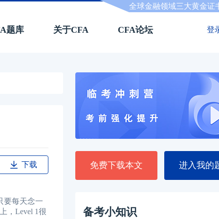
全球金融领域三大黄金证
FA题库
关于CFA
CFA论坛
登
下载
免费下载本文
进入我的
只要每天念一
备考小知识
evel 1很