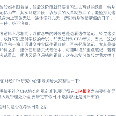
段都有跟着做，较后这阶段就只要复习过去写过的题目（特别
记忆为主。其实到这阶段，该放弃的人早就放弃了，能坚持到这
毕竟身为上班族无法一连休假好几天，所以特别珍惜请假的日子，
一秒，绝不浪费。
逻辑不尽相同，以前念书的时候总是边看边作笔记，经过这次
，或许可以应付学校的考试，却无法针对CFA考试。因此，这次
取念完一遍上课讲义并实际作题目后，再来登录笔记，尤其是做
10科之多，建议使用活页式笔记本，可随时增加重点笔记，若有
考试重点，哪边又是容易错的题目，这在总复习阶段对我发挥了
顿财经CFA研究中心张老师给大家整理一下:
CFA报名
明都不符合CFA协会的规定,所以要记得在
之前要把护照
入境管理处办理.要错过节假日,不然排队还是挺严重的.
期时间是否在考试日期之后.