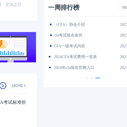
考、交流之目
一周排行榜
M
2023-11-17
（CFA）协会介绍
202
es中文版
2023-11-17
cfa考试报名条件
202
间汇总
2023-11-17
CFA一级考试内容
202
说明
2023-11-17
2024CFA考试费用一览表
202
试时间汇总
2023-11-17
2024年cfa报名官网入口
202
MORE
FA考试标准价