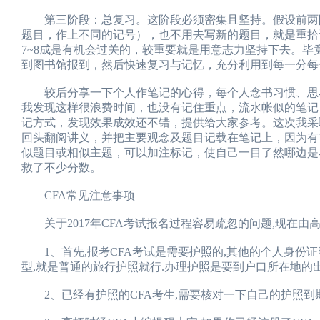
第三阶段：总复习。这阶段必须密集且坚持。假设前两阶
题目，作上不同的记号），也不用去写新的题目，就是重拾
7~8成是有机会过关的，较重要就是用意志力坚持下去。
到图书馆报到，然后快速复习与记忆，充分利用到每一分每
较后分享一下个人作笔记的心得，每个人念书习惯、思考
我发现这样很浪费时间，也没有记住重点，流水帐似的笔记
记方式，发现效果成效还不错，提供给大家参考。这次我采
回头翻阅讲义，并把主要观念及题目记载在笔记上，因为有
似题目或相似主题，可以加注标记，使自己一目了然哪边是
救了不少分数。
CFA常见注意事项
关于2017年CFA考试报名过程容易疏忽的问题,现在由高
1、首先,报考CFA考试是需要护照的,其他的个人身份证
型,就是普通的旅行护照就行.办理护照是要到户口所在地的出
2、已经有护照的CFA考生,需要核对一下自己的护照到