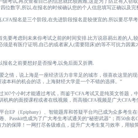
一级考试,再次查看自己的信息就比较困难,这是为了防止有人窃取
四位数字,所以,在报名的时候确认您的个人信息填写正确以及完整
报优惠,CFA报名是三个阶段,在先进阶段报名是较便宜的.所以要尽早
首先要考虑到未来你考试之前的时间安排.比方说容易出差的人,
必须是有医疗证明,自己的或者家人(需要陪床)的等不可抗力因素
以报名之前要想好是否报考,以免后面又折腾.
之情，说上海是一座经济活力非常足的城市，很喜欢这里的现
重读本科的机会的话，上海财经大学是一个不错的选择。”
307个小时才能通过考试，而鉴于CFA考试又是纯英文答题，
训机构的面授课程或者在线视频，而高顿CFA视频是广大CFA考
P（Epiphany）、智能题库和答疑平台均已成为众多考生在
asskit也成为了广大考生考试通关的“秘密武器”；而50余名
了有力的保障！一网打尽各级难点，提升广大考生复习效率，用较