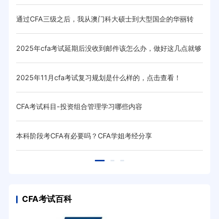
低呢
通过CFA三级之后，我从澳门科大硕士到大型国企的华丽转
CF
变！
取，他
2025年cfa考试延期后没收到邮件该怎么办，做好这几点就够
过C
了！
？
2025年11月cfa考试复习规划是什么样的，点击查看！
CF
CFA考试科目-投资组合管理学习哪些内容
CF
本科阶段考CFA有必要吗？CFA学姐考经分享
关于
CFA考试百科