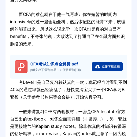
而CFA的难点就在于他一气呵成让你在短暂的时间内
intensively的过一遍金融全科，然后该记忆的能背下来，该理
解的能算出来。所以这么说来学一次CFA也是真的对自己有
benefits，不夸张的说，大致达到了打通自己在金融方面知识
脉络的效果。
CFA考试知识点全解析.pdf
pdf文档下载到电脑，方便收藏和打印
考Level 1是自己复习较认真的一次，犹记得当时看到不到
40%的通过率就已经凌乱了，赶快去淘宝买了一个CFA学习B
套餐（关于参考书购买等会会讲）,开始认真学习。
一般来讲复习CFA有两套教材，一套是CFA Institute官方
自己出的textbook，知识全面而详细（非常厚…），另一套就
是更接地气的Kaplan study notes。除非你真的对知识有很深
的钻研精神，exam-wise，Kaplan的notes就足够了—因为说