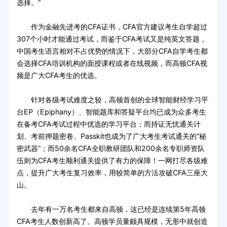
选择。”
作为金融先进考的CFA证书，CFA官方建议考生自学超过
307个小时才能通过考试，而鉴于CFA考试又是纯英文答题，
中国考生语言相对不占优势的情况下，大部分CFA自学考生都
会选择CFA培训机构的面授课程或者在线视频，而高顿CFA视
频是广大CFA考生的优选。
针对各级考试难度之较，高顿首创的全球智能财经学习平
台EP（Epiphany）、智能题库和答疑平台均已成为众多考生
在备考CFA考试过程中优选的学习平台；而持证无忧通关计
划、考前押题密卷、Passkit也成为了广大考生考试通关的“秘
密武器”；而50余名CFA全职教研团队和200余名专职师资队
伍则为CFA考生顺利通关提供了有力的保障！一网打尽各级难
点，提升广大考生复习效率，用较简单的方法攻破CFA三座大
山。
去年有一万名考生都来自高顿，这已经是连续第5年高顿
CFA考生人数创新高了。高顿学员量颇具规模，无形中就创造