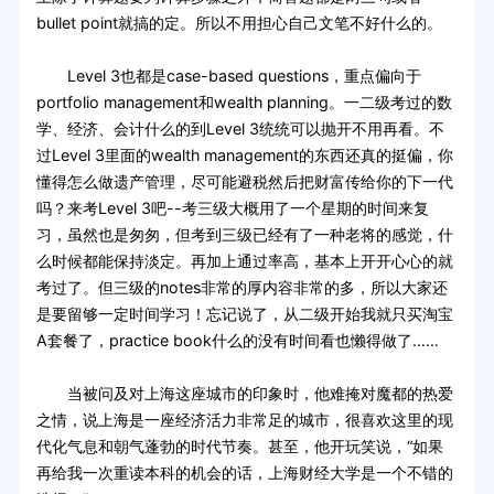
bullet point就搞的定。所以不用担心自己文笔不好什么的。
Level 3也都是case-based questions，重点偏向于
portfolio management和wealth planning。一二级考过的数
学、经济、会计什么的到Level 3统统可以抛开不用再看。不
过Level 3里面的wealth management的东西还真的挺偏，你
懂得怎么做遗产管理，尽可能避税然后把财富传给你的下一代
吗？来考Level 3吧--考三级大概用了一个星期的时间来复
习，虽然也是匆匆，但考到三级已经有了一种老将的感觉，什
么时候都能保持淡定。再加上通过率高，基本上开开心心的就
考过了。但三级的notes非常的厚内容非常的多，所以大家还
是要留够一定时间学习！忘记说了，从二级开始我就只买淘宝
A套餐了，practice book什么的没有时间看也懒得做了……
当被问及对上海这座城市的印象时，他难掩对魔都的热爱
之情，说上海是一座经济活力非常足的城市，很喜欢这里的现
代化气息和朝气蓬勃的时代节奏。甚至，他开玩笑说，“如果
再给我一次重读本科的机会的话，上海财经大学是一个不错的