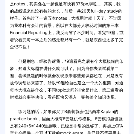
是notes，其实叠在一起也足有快有375px厚啦……其实，我
的战线说来也没有拉的太长，前后一共20天full-day study的
样子。首先过了一遍五本notes，大概用时就十天了。不过因
为我本科有会计的背景，所以在大部分人较花时间的第三本
Financial Reporting上，我反而省了不少时间。看完*9遍，或
者说看完每一本之后的感觉都只有一个，就是东西也太多了完
全记不住！
但是别急，经验告诉我，*9遍看完之后有个大概模糊的印
象，知道大标题在讲什么就可以了。因为当你去尝试看第二
遍、尝试做题的时候就会发现原来那些知识都还在，只是没有
被你调动起来罢了。所以*9遍给自己建立一个大的框架，知道
每本大概在讲什么，不同topic之间的link是什么，第二遍看的
时候就会事半功倍，看得既快又深入，完善整个知识体系。
练习题的话，如果你买了B套餐就会包括两本Kaplan的
practice book，里面大概有6套题供你模拟。6套模拟题也就
是有240*6=1440道题哦，已经是非常的足够了。再加上CFA
官方会提供一个可以下载的mock exam，你已经不需要再去