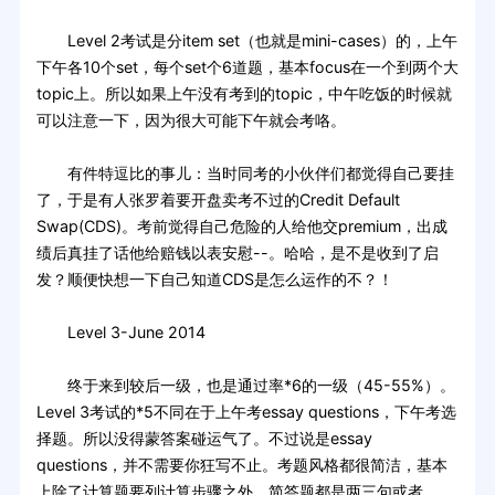
Level 2考试是分item set（也就是mini-cases）的，上午
下午各10个set，每个set个6道题，基本focus在一个到两个大
topic上。所以如果上午没有考到的topic，中午吃饭的时候就
可以注意一下，因为很大可能下午就会考咯。
有件特逗比的事儿：当时同考的小伙伴们都觉得自己要挂
了，于是有人张罗着要开盘卖考不过的Credit Default
Swap(CDS)。考前觉得自己危险的人给他交premium，出成
绩后真挂了话他给赔钱以表安慰--。哈哈，是不是收到了启
发？顺便快想一下自己知道CDS是怎么运作的不？！
Level 3-June 2014
终于来到较后一级，也是通过率*6的一级（45-55%）。
Level 3考试的*5不同在于上午考essay questions，下午考选
择题。所以没得蒙答案碰运气了。不过说是essay
questions，并不需要你狂写不止。考题风格都很简洁，基本
上除了计算题要列计算步骤之外，简答题都是两三句或者