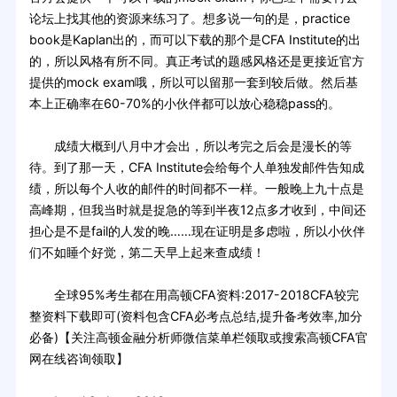
论坛上找其他的资源来练习了。想多说一句的是，practice
book是Kaplan出的，而可以下载的那个是CFA Institute的出
的，所以风格有所不同。真正考试的题感风格还是更接近官方
提供的mock exam哦，所以可以留那一套到较后做。然后基
本上正确率在60-70%的小伙伴都可以放心稳稳pass的。
成绩大概到八月中才会出，所以考完之后会是漫长的等
待。到了那一天，CFA Institute会给每个人单独发邮件告知成
绩，所以每个人收的邮件的时间都不一样。一般晚上九十点是
高峰期，但我当时就是捉急的等到半夜12点多才收到，中间还
担心是不是fail的人发的晚……现在证明是多虑啦，所以小伙伴
们不如睡个好觉，第二天早上起来查成绩！
全球95%考生都在用高顿CFA资料:2017-2018CFA较完
整资料下载即可(资料包含CFA必考点总结,提升备考效率,加分
必备)【关注高顿金融分析师微信菜单栏领取或搜索高顿CFA官
网在线咨询领取】