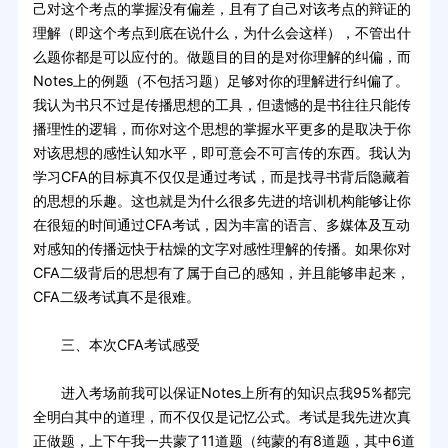
己对这个考点的掌握没有偏差，且有了自己对该考点的辩证的
理解（即这个考点到底在说什么，为什么会这样），不管出什
么题你都是可以应付的。做题目的目的是对你理解的纠偏，而
Notes上的例题（不包括习题）足够对你的理解进行纠偏了。
我认为书只不过是传播思想的工具，但遗憾的是书往往只能传
播理性的逻辑，而你对这个思想的掌握水平更多的是取决于你
对该思想的感性认知水平，即可意会不可言传的东西。我认为
学习CFA的目标真不仅仅是通过考试，而是找寻书背后隐藏着
的思想的乐趣。这也就是为什么很多先进的培训机构能够让你
在很短的时间通过CFA考试，因为丰富的语言、多媒体及互动
对感知的传播远快于枯燥的文字对感性理解的传播。如果你对
CFA二级背后的思想有了属于自己的感知，并且能够串起来，
CFA二级考试真不是很难。
三、本次CFA考试感受
进入考场前我可以保证Notes上所有的知识点我95%都完
全明白其中的道理，而不仅仅是记忆公式。考试是我先进次真
正做题，上下午我一共蒙了11道题（纯蒙的有8道题，其中6道