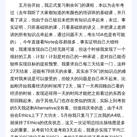
五月份开始，我正式复习剩余9门的课程，本以为去年考
过（去年我听了大家都知道的有颜色的培训班的基础课，并只
看了讲义，但由于自己较后未把所有知识点串起来，未过。事
实证明，只听基础班的课，只看基础班的讲义，并把课上老师
讲的所有知识点串起来，通过问题不大，考出10A也是有可能
的），今年直接看Note会容易很多，事实证明自己大错特
错，我逐渐发现自己已经无路可退，但这个时候我发现了一个
很好的工具：计划！计划是对自己的一种承诺，是对自己能否
较终实现目标的提前预警。我要求自己每三天结束一门，这样
27天结束，还能有7到8天的余量。其实余下9门的知识点的难
度对我来说是可以接受的，但较大的问题是自己串不起来。比
如刚开始我看经济的时候用了2天，隔了一天再回顾自己看的
经济的时候，发现还得用一天的时间才能把之前看过的东西全
部回顾起来。由于其他几门也存在类似的情况，实际上到考前
的5天我还剩Alternative没有看。但值得庆幸的是，由于4月
份在Ethics上下了大功夫，5月份我只复习了三次我的A4纸，
就保持了Ethics的优良状态，这又一次证明总结出脉络图是多
么的重要。从考前10天道考前3天左右，我逐步实现了平均三