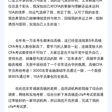
己这五年多的努力与改变，我的运气逐步好转。文章标题10A
仅仅是个彩头，我深知自己对CFA的掌握与理解还远未达到
10A的境界，但运气选择了我，肯定了我，认可了我的改变。
我也希望自己能够继续坚持与努力，回报我的幸运之神；抵制
诱惑与懦弱，实现自己人生价值！
去年有一万名考生都来自高顿，这已经是连续第5年高顿
CFA考生人数创新高了。爱学习的人聚在一起，连难度较大的
CFA考试都变得不可怕了，大家总是在不知不觉中提升自己，
变得先进。就像那句老话说的那 样：“近朱者赤”。高顿学员量
颇具规模，无形中就创造了一个非常适合学的氛围。高顿CFA
学员再创奇迹！3000名零金融基础学员通过一级，一个面授
班90%通过率，10A学员量创历史新高。
在此也非常感谢高顿的老师，选培训机构前我做了综合的
调查，网络和实地考察，综合分析下来高顿是cfa®考试里面通
过率较好的一家培训机构，所以我也不负所愿，完成了我的
cfa®考试梦。