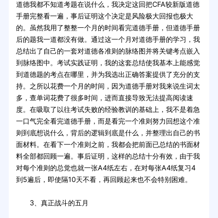
道德我都不知道考题在说什么，我决定这回把CFA较新版道德
手册完整看一遍，事后证明这个决定是风险极大回报也极大
的。虽然我用了整整一个月的时间看完道德手册，但道德手册
后的题我一道都没有做。通过这一个月对道德手册的学习，我
总结出了自己的一套对道德各准则的脉络图并将关键考点嵌入
到脉络图中。考试实践证明，我的这套总结使我基本上能感觉
到道德题的考点在哪里，并为我选出正确答案提供了充分的支
持。之所以花费一个月的时间，因为道德手册对我来说生词太
多，查单词花费了很多时间，进而直接导致无法提高阅读速
度。在吸取了以往考试失败的经验教训的基础上，我不是着急
一口气完全看完道德手册，而是看完一个准则努力回想这个准
则到底想说什么，背后的逻辑到底是什么，并整理出自己的书
面材料。在看下一个准则之前，我都会把前面已总结的书面材
料全部都回顾一遍。事后证明，这样的总结十分有效，由于我
对每个准则的总觉也就一张A4纸左右，在对每张A4纸复习4
到5遍后，即使隔10天不看，再回顾起来也不会特别困难。
3、真正战斗的五月