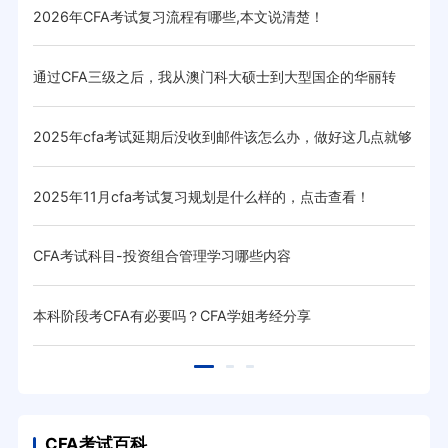
2026年CFA考试复习流程有哪些,本文说清楚！
8月
低呢
通过CFA三级之后，我从澳门科大硕士到大型国企的华丽转
CF
变！
取，他
2025年cfa考试延期后没收到邮件该怎么办，做好这几点就够
过C
了！
？
2025年11月cfa考试复习规划是什么样的，点击查看！
CF
CFA考试科目-投资组合管理学习哪些内容
CF
本科阶段考CFA有必要吗？CFA学姐考经分享
关于
CFA考试百科