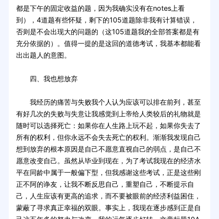
都是下午的固定收益的题，因为我确实没有在notes上看
到），4道题有些怀疑，剩下的105道题除非我有计算错误，
否则是不会出现大的问题的（这105道题我的全部答案都是有
充分依据的）。值得一提的是这回的道德考试，我基本都能看
出出题人的意图。
四、我也想放弃
我经历的痛苦与失败我个人认为应该可以排在前列，甚至
有好几次的失败与失意让我感觉到上帝给人类较后的礼物就是
随时可以选择死亡：如果你在人生路上玩不起，如果你失去了
所有的权利，但你永远不会失去死亡的权利。渐渐我发现自己
想到放弃的根本原因是自己不愿意直视自己的弱点，是自己不
愿意改变自己。虽然从毕业到现在，为了考试我现在的经济水
平在同龄中属于一般偏下型，但我感谢这些考试，正是这些刚
正不阿的诤友，让我不断反思自己，重塑自己，不断提示自
己，人生应该有更高的追求，而不要被眼前的经济利益困住，
蒙蔽了寻求真正幸福的双眼。事实上，我现在逐步感到正是自