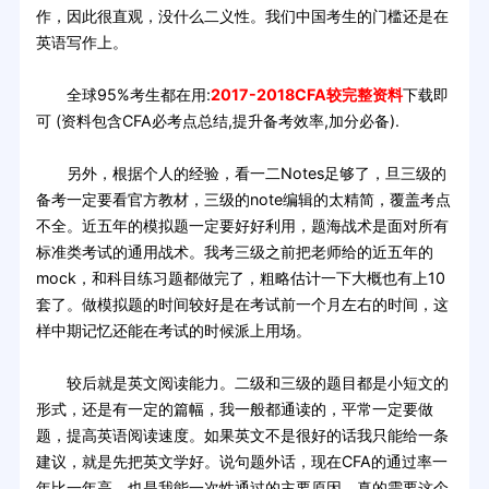
作，因此很直观，没什么二义性。我们中国考生的门槛还是在
英语写作上。
全球95%考生都在用:
2017-2018CFA较完整资料
下载即
可 (资料包含CFA必考点总结,提升备考效率,加分必备).
另外，根据个人的经验，看一二Notes足够了，旦三级的
备考一定要看官方教材，三级的note编辑的太精简，覆盖考点
不全。近五年的模拟题一定要好好利用，题海战术是面对所有
标准类考试的通用战术。我考三级之前把老师给的近五年的
mock，和科目练习题都做完了，粗略估计一下大概也有上10
套了。做模拟题的时间较好是在考试前一个月左右的时间，这
样中期记忆还能在考试的时候派上用场。
较后就是英文阅读能力。二级和三级的题目都是小短文的
形式，还是有一定的篇幅，我一般都通读的，平常一定要做
题，提高英语阅读速度。如果英文不是很好的话我只能给一条
建议，就是先把英文学好。说句题外话，现在CFA的通过率一
年比一年高，也是我能一次性通过的主要原因。真的需要这个