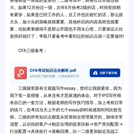
务报表这一块真的复杂些，二级考试中，财务占比分值也很
大。如果12月份过一级，次年6月份考2级的话，时间安排稍
有紧张，如果是已经工作的人，且工作也比较忙的话，那么抓
大头，放小头的策略就很重要。其他科目的内容虽然也很重
要，但如果掌握得不是那么牢固也不用太心慌，只要保证占比
发挥好就行了，争取只要备考中看到过的知识点就一定要做对!
CFA三级备考：
CFA考试知识点全解析.pdf
pdf文档下载到电脑，方便收藏和打印
三级级里面有主观题写作essay，曾经让我很紧张，因为
我下笔一直很慢，从来没有才思泉涌的体会。对于IPS写作很
有自己的一套方法，根据老师的写作技巧指导，加上考前日常
的练习，在考试当天上午的七个essay的时候感觉时间比较充
裕。三级的所有知识点都是从投资组合管理展开的，脉络非常
清楚，认识你的客户->制定合理的投资目标->资产类别配置->
行业配置->具体执行->策略回溯，比一二级更加贴近实战工