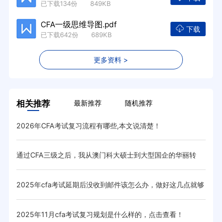
已下载134份 849KB
CFA一级思维导图.pdf
下载
已下载642份 689KB
更多资料 >
相关推荐
最新推荐
随机推荐
2026年CFA考试复习流程有哪些,本文说清楚！
8月
低呢
通过CFA三级之后，我从澳门科大硕士到大型国企的华丽转
CF
变！
取，他
2025年cfa考试延期后没收到邮件该怎么办，做好这几点就够
过C
了！
？
2025年11月cfa考试复习规划是什么样的，点击查看！
CF