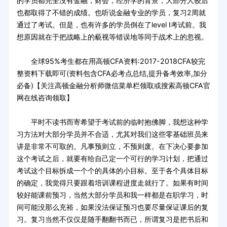
的学员都完全没有金融，财会，经济学的背景，大部分人较后
也都取得了不错的成绩。也听说金融专业的学员，复习2周就
通过了考试。但是，也有许多的学员倒在了level I考试前。我
想原因就在于把战略上的藐视等错误地等同于战术上的忽视。
全球95%考生都在用高顿CFA资料:2017-2018CFA较完
整资料下载即可(资料包含CFA必考点总结,提升备考效率,加分
必备)【关注高顿金融分析师微信菜单栏领取或搜索高顿CFA官
网在线咨询领取】
平时不读书而寄希望于考试前的临时抱佛脚，我想这种学
习方法对大部分学员并不合适，尤其对我们这些零基础班员来
讲是非常不可取的。凡事预则立，不预则废。在下决心要参加
这个考试之后，就要有给自己定一个可行的学习计划，把通过
考试这个目标拆成一个个的具体的小目标。至于各个具体目标
的确定，我觉得只要跟着培训课程进度走就行了。如果有时间
较好能课前预习，当然大部分学员和我一样都是在职学习，时
间可能没那么充裕，如果没法保证预习也要尽量保证课后的复
习。复习当然不仅仅是随手翻翻书而已，所谓复习是把书后和