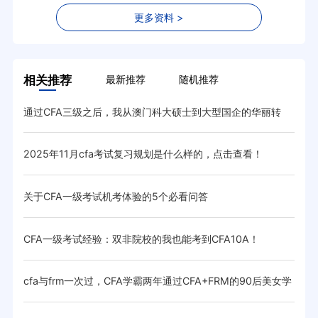
更多资料 >
相关推荐
最新推荐
随机推荐
通过CFA三级之后，我从澳门科大硕士到大型国企的华丽转
通过
变！
2025年11月cfa考试复习规划是什么样的，点击查看！
[C
关于CFA一级考试机考体验的5个必看问答
收到
CFA一级考试经验：双非院校的我也能考到CFA10A！
全C
cfa与frm一次过，CFA学霸两年通过CFA+FRM的90后美女学
20