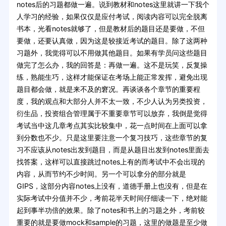
notes后的习题都做一遍。说到教材和notes这里就讲一下我个
人学习的经验，如果仅仅是应付考试，阅读内容可以完全脱离
书本，光看notes就够了，但是教材后的题目还是要做，不但
要做，还要认真做，因为这是较接近考试的题目。除了这两种
习题外，我觉得可以不用做其他题目。如果有学员问这些题目
做完了怎么办，我的回答是：再做一遍。这不是玩笑，反复操
练，熟能生巧，这样才能保证在考场上能正常发挥，避免出现
题目都会做，就是来不及的窘况。再谈谈各个章节的重要程
度，我的观点和大部分人并不太一致，不少人认为另类投资，
衍生品，投资组合管理属于不重要章节可以放弃，我倒是觉得
考试当中这几章考点其实比较集中，花一点时间在上面可以拿
到分数也不少。只是这里要注意一个复习技巧，这些章节的复
习不应该从notes出发到题目，而是从题目出发到notes里面去
找答案，这样可以直接跳过notes上有的而考试中不会出现的
内容，从而节约不少时间。另一个可以拿分的部分就是
GIPS，这部分内容notes上没有，道德手册上也没有，但是在
实际考试中分值并不少，考前花半天时间仔细读一下，绝对能
起到事半功倍的效果。除了notes和书上的习题之外，考前较
重要的就是要做mock和sample的习题，这里的做题是至少做