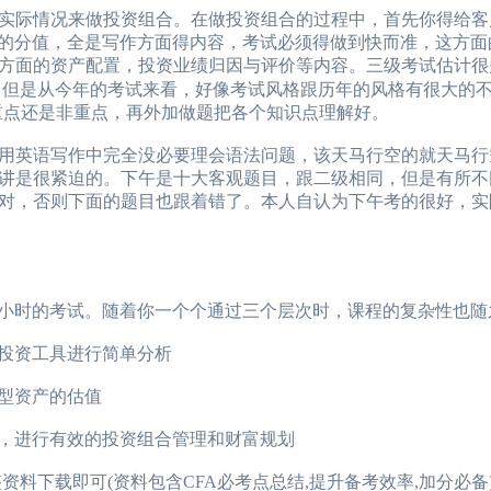
况来做投资组合。在做投资组合的过程中，首先你得给客户写inv
几乎在了40%左右的分值，全是写作方面得内容，考试必须得做到快而准，这
方面的资产配置，投资业绩归因与评价等内容。三级考试估计很
。但是从今年的考试来看，好像考试风格跟历年的风格有很大的
重点还是非重点，再外加做题把各个知识点理解好。
英语写作中完全没必要理会语法问题，该天马行空的就天马行
讲是很紧迫的。下午是十大客观题目，跟二级相同，但是有所不
对，否则下面的题目也跟着错了。本人自认为下午考的很好，实
小时的考试。随着你一个个通过三个层次时，课程的复杂性也随
投资工具进行简单分析
型资产的估值
，进行有效的投资组合管理和财富规划
较完整资料下载即可(资料包含CFA必考点总结,提升备考效率,加分必