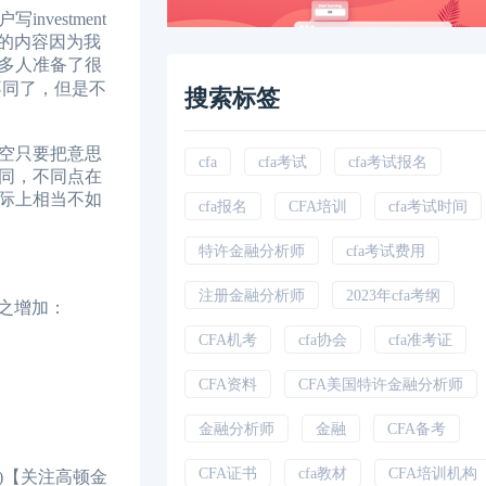
estment
方面的内容因为我
多人准备了很
不同了，但是不
搜索标签
空只要把意思
cfa
cfa考试
cfa考试报名
同，不同点在
际上相当不如
cfa报名
CFA培训
cfa考试时间
特许金融分析师
cfa考试费用
注册金融分析师
2023年cfa考纲
之增加：
CFA机考
cfa协会
cfa准考证
CFA资料
CFA美国特许金融分析师
金融分析师
金融
CFA备考
CFA证书
cfa教材
CFA培训机构
备)【关注高顿金