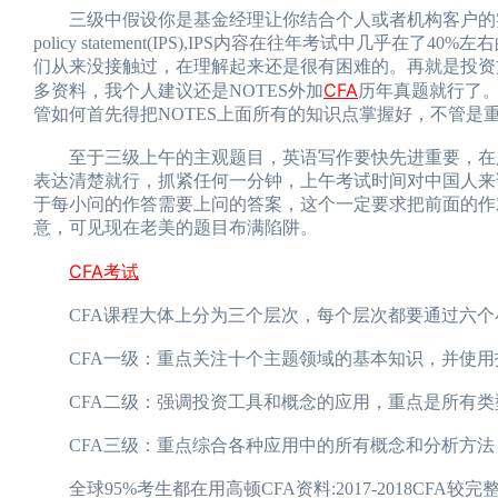
三级中假设你是基金经理让你结合个人或者机构客户的实际情
policy statement(IPS),IPS内容在往年考试中
们从来没接触过，在理解起来还是很有困难的。再就是投资
CFA
多资料，我个人建议还是NOTES外加
历年真题就行了
管如何首先得把NOTES上面所有的知识点掌握好，不管是
至于三级上午的主观题目，英语写作要快先进重要，在用
表达清楚就行，抓紧任何一分钟，上午考试时间对中国人来
于每小问的作答需要上问的答案，这个一定要求把前面的作
意，可见现在老美的题目布满陷阱。
CFA考试
CFA课程大体上分为三个层次，每个层次都要通过六个
CFA一级：重点关注十个主题领域的基本知识，并使用
CFA二级：强调投资工具和概念的应用，重点是所有类
CFA三级：重点综合各种应用中的所有概念和分析方法
全球95%考生都在用高顿CFA资料:2017-2018CFA