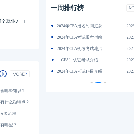
一周排行榜
M
如何？就业方向
间汇总
2023-11-17
2024年CFA教材科目
202
考指南
2023-11-17
2024年CFA一级notes中文版
202
试地点
2023-11-17
2024年CFA报名时间汇总
202
绍
2023-11-17
CFA金融计算器使用说明
202
目介绍
2023-11-17
2024年全年CFA考试时间汇总
202
MORE
要会哪些知识？
系有什么独特点？
选考位流程
点有哪些？