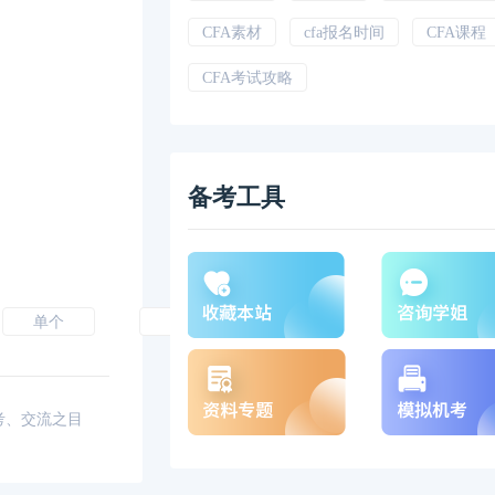
CFA素材
cfa报名时间
CFA课程
CFA考试攻略
备考工具
复
制
模
本
拟
下
单个
不够
文
题
载
链
库
接
考、交流之目