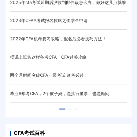
2025年cfa考试延期后没收到邮件该怎么办，做好这几点就够
国企
了！
2023年CFA®考试报名攻略之奖学金申请
20
2022年CFA机考复习攻略，报名后必看技巧方法！
通过
据说上班族这样备考CFA，CFA过关攻略
[C
两个月时间突破CFA一级考试,逢考必过！
第一
毕业8年考CFA，2个孩子妈，是执行董事、也是顾问
CF
CFA考试百科