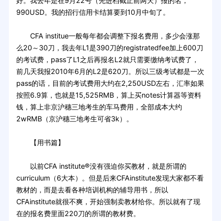
好。我去年是在9月22号（先进档截止前两天）报的名，
990USD。我的招行信用卡结算要到10月中旬了。
CFA institue一般每年都会调整下报名费用，多少会涨那
么20～30刀，我去年L1是390刀的registratedfee加上600刀
的考试费，pass了L1之后再报名L2就只需要缴纳考试费了，
前几天我报2010年6月的L2是620刀。所以三级考试都是一次
pass的话，目前的考试费用大约在2,250USD左右，汇率如果
按照6.9算，也就是15,525RMB，算上买notes计算器等资料
钱，算上非京沪穗三地考生的车马费用，全部成本大约
2wRMB（京沪穗三地考生可省3k）。
【用书篇】
以前CFA institute®没有强迫你买教材，就是所谓的
curriculum（6大本）。但是后来CFAinstitute发现大家都不看
教材的，而是去看各种培训机构的辅导用书，所以
CFAinstitute就很不爽，开始强制卖教材给你。所以就有了现
在的报名费里面220刀的所谓的教材费。