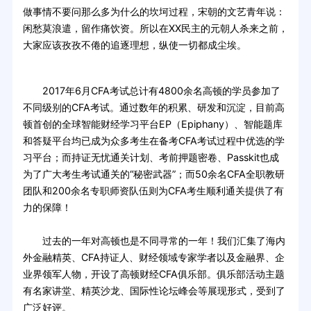
做事情不要问那么多为什么的坎坷过程，宋朝的文艺青年说：
闲愁莫浪遣，留作痛饮资。所以在XX民主的元朝人杀来之前，
大家应该孜孜不倦的追逐理想，纵使一切都成尘埃。
2017年6月CFA考试总计有4800余名高顿的学员参加了
不同级别的CFA考试。通过数年的积累、研发和沉淀，目前高
顿首创的全球智能财经学习平台EP（Epiphany）、智能题库
和答疑平台均已成为众多考生在备考CFA考试过程中优选的学
习平台；而持证无忧通关计划、考前押题密卷、Passkit也成
为了广大考生考试通关的“秘密武器”；而50余名CFA全职教研
团队和200余名专职师资队伍则为CFA考生顺利通关提供了有
力的保障！
过去的一年对高顿也是不同寻常的一年！我们汇集了海内
外金融精英、CFA持证人、财经领域专家学者以及金融界、企
业界领军人物，开设了高顿财经CFA俱乐部。俱乐部活动主题
有名家讲堂、精英沙龙、国际性论坛峰会等展现形式，受到了
广泛好评。