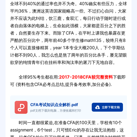
全球不到40%的通过率也并不为奇。40%确实有些压力，全球
平均36%，澳洲这英语国家能略高一些。不过扪心自问，大家
并不应该为此纠结，饮三鹿，食双汇，每日行动于随时逆行或
者自由落体的电梯上，生命如此强横，大家都是百分之下的胜
者，自然要生存下来。而除了CFA，在平时上课我也暴露在更
严酷的百分比中，两年前40多个学生修math135，较终只有8
个人可以直接修精算，year 1本专业大概200人，下个学期估
计都不到90人，我怎么也是熬了两年的百分比杀手，屡见望眼
欲穿的纯情青年们在挂科率和淘汰率的屠刀下无地自容。
全球95%考生都在用:
2017-2018CFA较完整资料
下载即
可 (资料包含CFA必考点总结,提升备考效率,加分必备).
CFA考试知识点全解析.pdf
pdf文档下载到电脑，方便收藏和打印
时间一直都很紧迫,在准备CFA的100天里，学校有10个
assignment，6个test，只可惜Eric的存在让我无法抱怨，这