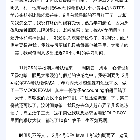
要一起考CFA的仁兄还比我多修一门课，当然绝望之时柳暗花
明又一村，他有弄到把6本大书精缩成几个小黄本的NOTES，
学起来想必比我轻松得多。9月份我果断的不再打工了，老板
问我怎么了，我说打球的时候有受伤，然后学习超忙，因为身
体和精神原因非限时退出。老板惊愕：靠，你AV女优啊？！
还身体和精神原因，，我还以为东莞仔说你了。我则说，他那
废材要是说我，我就去后厨抓几只螃蟹塞他裤子里。大家哈哈
一笑，我就每周又多出接近20个小时的学习时间。
11月25号学校期末考试结束，一周阴云一周雨，心情也如
天昏地暗，眼见大家浸泡与假期的快感之中，我等则要为12月
4号的
CFA考试
继续战斗，考前两天才感觉复习勉强可以，做
了一下MOCK EXAM，其中一份卷子accounting的题目错了
一大半，恶狠狠的要找个会计宰割。不过迅速调整一下，第二
份就还可以了。没时间做饭，我只好去华人超市弄了几袋速冻
饺子，靠之活了三天，这不禁让我联想起韩国电影OLD BOY
里面的猥琐大叔，都吃了10多年饺子，生不如死啊。
时间则不等人，12月4号CFA level 1考试如期而至，这又