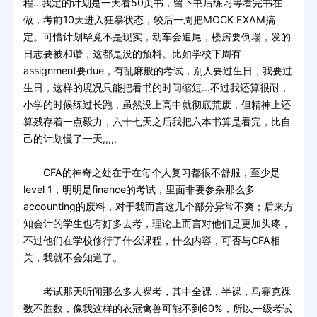
程…我定的计划是一天看50页书，留下书后练习等看完书在
做，考前10天进入狂暴状态，较后一周把MOCK EXAM搞
定。可惜计划毕竟不是现实，动车会追尾，楼房要倒塌，发的
日志要被和谐，这都是没的预料。比如学校下周有
assignment要due，有乱麻般的考试，别人要过生日，我要过
生日，这样的境况只能把看书的时间缩短…不过我还算很耐，
小学的时候练过长跑，虽然没上高中就彻底荒废，但精神上还
算残存着一点毅力，六十七天之后我把六本书算是看完，比自
己的计划慢了一天,,,,,
CFA的神奇之处在于在每个人复习都很不舒服，至少是
level 1，明明是finance的考试，里面非要参杂那么多
accounting的废料，对于我而言这几个部分异常不爽；后来方
知会计的学生也有好多去考，理论上而言对他们是更加头疼，
不过他们在学校修行了什么课程，什么内容，可否与CFA相
关，我就不会知道了。
考试那天听闻那么多人裸考，其中全裸，半裸，马赛克裸
数不胜数，像我这样的衣冠禽兽可能不到60%，所以一级考试