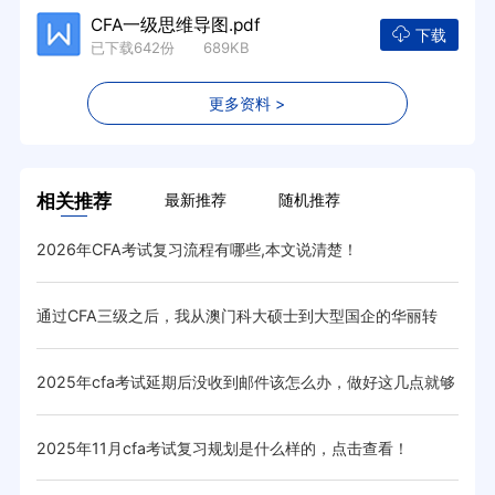
CFA一级思维导图.pdf
下载
已下载642份 689KB
更多资料 >
相关推荐
最新推荐
随机推荐
2026年CFA考试复习流程有哪些,本文说清楚！
8月
低呢
通过CFA三级之后，我从澳门科大硕士到大型国企的华丽转
CF
变！
取，他
2025年cfa考试延期后没收到邮件该怎么办，做好这几点就够
过C
了！
？
2025年11月cfa考试复习规划是什么样的，点击查看！
CF