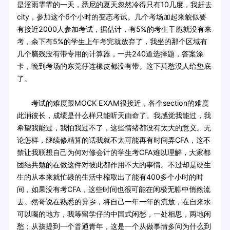
是淫雨霏霏的一天，悉尼的夏天忽然冷得只有10几度，我赶去
city，参加这个6个小时的变态考试。几个考场加起来貌似要
有接近2000人参加考试，据估计，有5%的考生干脆就没有来
考，余下有5%的学生上午考完就放弃了，我坐的那个区域有
几个脑残没有带专用的计算器，一共240道选择题，答案涂
卡，晚到考场的东莞仔连橡皮都没有带。这下莫愁没人给垫底
了。
考试的难度跟MOCK EXAM很接近，各个section的难度
此消彼长，成绩是什么样只能听天由命了。我感觉我能过，我
希望我能过，我怕我过不了，这些情绪都没有太大的意义。无
论怎样，继续修精算的话我就不太可能再有时间弄CFA，这不
禁让我联想自己为何对修会计的学生考CFA难以理解，大家都
团结共勉的在做这件对彼此都作用不大的事情。不过却是硬生
生的从本来就忙碌的生活中榨取出了能有400多个小时的时
间，如果没有考CFA，这些时间也很可能在闲极无聊中悄然流
去。然哥说在熟悉的异乡，将自己一年一年的流放，在自来水
可以喝的地方，我等留学仔的中国式闲愁，一处相思，两地闲
愁；从孩提到一个普通青年，这是一个从做事情多问为什么到