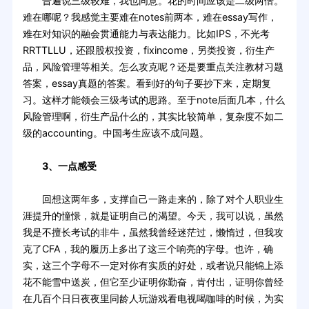
普遍说三级较难，我也同意。花的时间应该是二级两倍。
难在哪呢？我感觉主要难在notes前两本，难在essay写作，
难在对知识的融会贯通能力与表达能力。比如IPS，不光考
RRTTLLU，还跟股权投资，fixincome，另类投资，衍生产
品，风险管理等相关。怎么攻克呢？还是要重点关注教材习题
答案，essay真题的答案。看到好的句子要抄下来，定期复
习。这样才能领会三级考试的思路。至于note后面几本，什么
风险管理啊，衍生产品什么的，其实比较简单，复杂度不如二
级的accounting。中国考生应该不成问题。
3、一点感受
回想这两年多，支撑自己一路走来的，除了对个人职业生
涯提升的憧憬，就是证明自己的渴望。今天，我可以说，虽然
我是不擅长考试的非牛，虽然我曾经迷茫过，懒惰过，但我攻
克了CFA，我的履历上多出了这三个响亮的字母。也许，确
实，这三个字母不一定对你有实质的好处，或者说只能锦上添
花不能雪中送炭，但它至少证明你勤奋，肯付出，证明你曾经
在几百个日日夜夜里同龄人玩游戏看电视喝咖啡的时候，为实