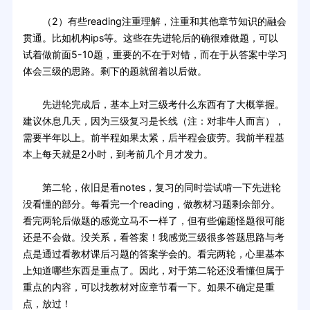
（2）有些reading注重理解，注重和其他章节知识的融会
贯通。比如机构ips等。这些在先进轮后的确很难做题，可以
试着做前面5-10题，重要的不在于对错，而在于从答案中学习
体会三级的思路。剩下的题就留着以后做。
先进轮完成后，基本上对三级考什么东西有了大概掌握。
建议休息几天，因为三级复习是长线（注：对非牛人而言），
需要半年以上。前半程如果太紧，后半程会疲劳。我前半程基
本上每天就是2小时，到考前几个月才发力。
第二轮，依旧是看notes，复习的同时尝试啃一下先进轮
没看懂的部分。每看完一个reading，做教材习题剩余部分。
看完两轮后做题的感觉立马不一样了，但有些偏题怪题很可能
还是不会做。没关系，看答案！我感觉三级很多答题思路与考
点是通过看教材课后习题的答案学会的。看完两轮，心里基本
上知道哪些东西是重点了。因此，对于第二轮还没看懂但属于
重点的内容，可以找教材对应章节看一下。如果不确定是重
点，放过！