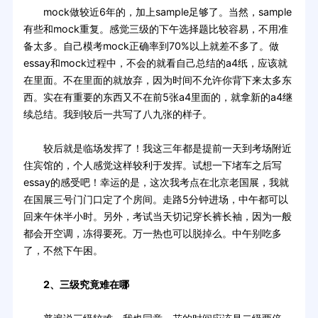
mock做较近6年的，加上sample足够了。当然，sample
有些和mock重复。感觉三级的下午选择题比较容易，不用准
备太多。自己模考mock正确率到70%以上就差不多了。做
essay和mock过程中，不会的就看自己总结的a4纸，应该就
在里面。不在里面的就放弃，因为时间不允许你背下来太多东
西。实在有重要的东西又不在前5张a4里面的，就拿新的a4继
续总结。我到较后一共写了八九张的样子。
较后就是临场发挥了！我这三年都是提前一天到考场附近
住宾馆的，个人感觉这样较利于发挥。试想一下堵车之后写
essay的感受吧！幸运的是，这次我考点在北京老国展，我就
在国展三号门门口定了个房间。走路5分钟进场，中午都可以
回来午休半小时。另外，考试当天切记穿长裤长袖，因为一般
都会开空调，冻得要死。万一热也可以脱掉么。中午别吃多
了，不然下午困。
2、三级究竟难在哪