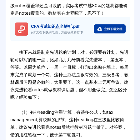
级notes覆盖率还是可以的，实际考试中越80%的题我都能确
定是notes覆盖的。教材实在太罗嗦了，忍不了！
CFA考试知识点全解析.pdf
pdf文档下载到电脑，方便收藏和打印
接下来就是制定先进轮的计划，对，必须要有计划。先进
轮可以写的粗一点，比如几月几号前看完先进本，...第五本，
等等。以周为单位，一周一个目标，打印出来贴在墙上。每周
末完成了就划一个勾。这种土办法是很有效的。三级备考，教
材课后习题是必做的，太重要了。这一点基本上无可争议。建
议先进轮看notes就做教材课后题，但不用全做完。怎么区分
呢？经验如下：
（1）有些reading注重计算，有很多公式，如tax
management,算税赋的那节。这种reading在三级里比较简
单，建议先进轮看完notes后就把教材习题全做了。对答案，
错的用红笔框一下，便于第二轮复习。