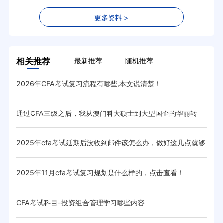
更多资料 >
相关推荐
最新推荐
随机推荐
2026年CFA考试复习流程有哪些,本文说清楚！
8月
低呢
通过CFA三级之后，我从澳门科大硕士到大型国企的华丽转
CF
变！
取，他
2025年cfa考试延期后没收到邮件该怎么办，做好这几点就够
过C
了！
？
2025年11月cfa考试复习规划是什么样的，点击查看！
CF
CFA考试科目-投资组合管理学习哪些内容
CF