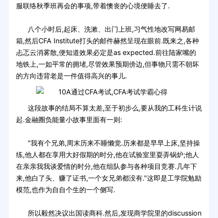
服联络秋季班再会的事项,带着懊丧的心境便睡去了.
八个小时后,起床、洗漱、出门上班,习气性地改写网易邮
箱,然后CFA Institute打头的邮件赫然呈现在眼前.既来之,各种
忐忑云消雾散,便知道效果必定是as expected.前往陆家嘴的
地铁上,一如平常的拥堵,尽管效果预期傍边,但事物只需不朝坏
的方向违背老是一件值得高兴的事儿.
这段故事的结局不算太差,至于初步么,要从我的工科生计说
起.金融圈负能量小故事里面有一则:
"我有个兄弟,周末历来不睡懒觉.历来都是早早上床,坚持操
练,他人都在享用大好假期的时分,他在试验室里耍弄锅炉;他人
在亲亲我我谈爱情的时分,他在组队参与各种项目竞赛.几年下
来,他白了头、赚了证书,一个女兄弟都没有."这即是工学院勉励
模范,也作为自自个生的一个侧写.
所以毅然决议出国读商科.然后,发现商学院里的discussion