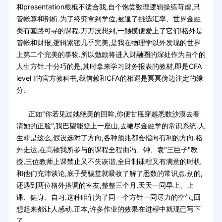
和presentation根柢不适合我,自个饱尝数理逻辑操练苛虐,只
管帐算和剖析.为了终究拿到学位,被逼了挑选汇率、世界金融
类有套路可寻的课程.万万没想到,一触摸便爱上了它们!格外是
管帐和财报,逻辑紧密几乎完美,是我在物理学以外发现的世界
上第二个完美的事物.所以勉励将进入财融圈的深处作为自个的
人生方针.十分巧的是,其时拿来学习财务报表的教材,即是CFA
level I的官方教科书,我信赖和CFA的相遇是冥冥傍边注定的缘
分.
正如"你若见过她绝美的回眸,你便甘愿穿越悉数沙漠去看
清她的正脸",我巴望能登上一座山,去瞰尽金融学的常识系统.人
生即是这么,假设选对了方向,各种预兆都会指向有利的方向.格
外走运,在高顿我所参与的课程全程由冯、钟、袁"三巨子"教
授,三位教师上课禁止又不失诙谐,全日制课程又有满意的时机
和他们充沛谈论,底子受骗堂就吸收了解了悉数的常识点.别的,
还遇到两位格外搭调的室友,整整三个月,天天一同早上、上
课、健身、自习.这种咱们为了同一个方针一同尽力的空气,回
想起来都让人感动.正本,许多作业的效果在进程中就现已写下
了.