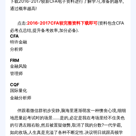
下载2016-2017较新CFA电子资料进行了解学习,准备的越早,
通过概率越高!
点击:
2016-2017CFA较完整资料下载即可
(资料包含CFA
必考点总结,提升备考效率,加分必备).
CFA
特许金融
分析师
FRM
金融风险
管理师
CQF
国际量化
金融分析师
伴跟着微信群初步安静,脑海里逐渐萌发一种懊丧心境,细细
地思量起考试时的场景……是的,必定是我在考场里经不住美色
的引诱左顾右盼,然后被置疑做弊,取消了我的分数?一代学霸,
如此收场,人生真是充溢了各种不断定性.决议明日就跟高顿学