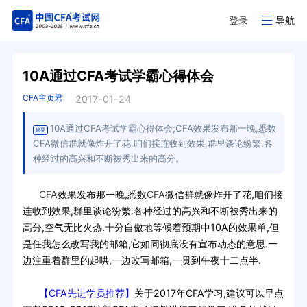
登录
导航
10A通过CFA考试学霸心得体会
CFA主页君
2017-01-24
10A通过CFA考试学霸心得体会;CFA效果发布那一晚,悉数
摘要
CFA微信群就像炸开了花,咱们接连收到效果,群里谈论纷繁.各
种经过的高兴和不断被秀出来的高分。
CFA
效果发布那一晚,悉数
CFA
微信群就像炸开了花,咱们接
连收到效果,群里谈论纷繁.各种经过的高兴和不断被秀出来的
高分,空气无比火热.十分自傲地等候着预期中10A的效果单,但
是任我怎么改写我的邮箱,它如同彻底没有宣布动态的意思.一
边注重着群里的起哄,一边改写邮箱,一贯到午夜十二点半.
【CFA先进学员推荐】
关于2017年CFA学习,建议可以早点