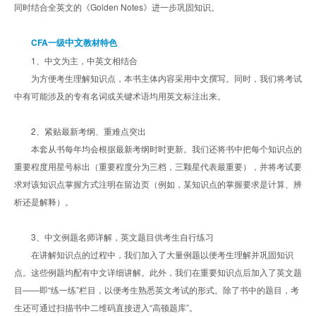
同时结合全英文的《Golden Notes》进一步巩固知识。
中文
CFA一级
教材特色
1、中文为主，中英文相结合
为方便考生理解知识点，本书主体内容采用中文撰写。同时，我们将考试
中有可能涉及的专有名词或关键术语均用英文标注出来。
2、紧贴最新考纲、重难点突出
本套从书每年均会根据最新考纲时时更新。我们还将书中把每个知识点的
重要程度用星号标出（重要程度分为三档，三颗星代表最重要），并将考试要
求对该知识点掌握方式注明在留边页（例如，某知识点的掌握要求是计算、辨
析还是解释）。
3、中文例题名师详解，英文题目供考生自行练习
在讲解知识点的过程中，我们加入了大量例题以便考生理解并巩固知识
点。这些例题均配有中文详细讲解。此外，我们在重要知识点后加入了英文题
目——即“练一练”栏目，以便考生熟悉英文考试的形式。除了书中的题目，考
生还可通过扫描书中二维码直接进入“高顿题库”。